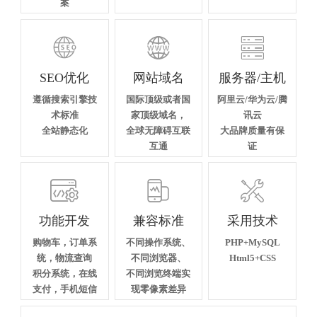
案



SEO优化
网站域名
服务器/主机
遵循搜索引擎技
国际顶级或者国
阿里云/华为云/腾
术标准
家顶级域名，
讯云
全站静态化
全球无障碍互联
大品牌质量有保
互通
证



功能开发
兼容标准
采用技术
购物车，订单系
不同操作系统、
PHP+MySQL
统，物流查询
不同浏览器、
Html5+CSS
积分系统，在线
不同浏览终端实
支付，手机短信
现零像素差异