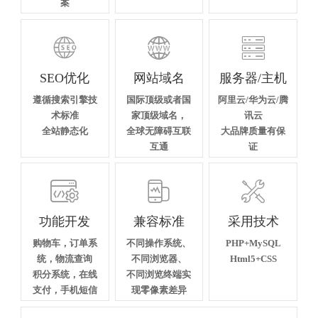
案



SEO优化
网站域名
服务器/主机
遵循搜索引擎技
国际顶级或者国
阿里云/华为云/腾
术标准
家顶级域名，
讯云
全站静态化
全球无障碍互联
大品牌质量有保
互通
证



功能开发
兼容标准
采用技术
购物车，订单系
不同操作系统、
PHP+MySQL
统，物流查询
不同浏览器、
Html5+CSS
积分系统，在线
不同浏览终端实
支付，手机短信
现零像素差异