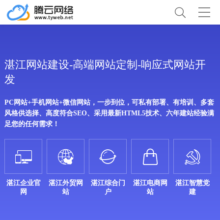
湛江网站建设-高端网站定制-响应式网站开
发
PC网站+手机网站+微信网站，一步到位，可私有部署、有培训、多套
风格供选择、高度符合SEO、采用最新HTML5技术、六年建站经验满
足您的任何需求！





湛江企业官
湛江外贸网
湛江综合门
湛江电商网
湛江智慧党
网
站
户
站
建