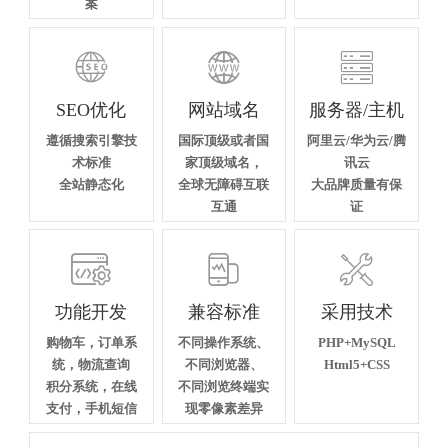
案



SEO优化
网站域名
服务器/主机
遵循搜索引擎技
国际顶级或者国
阿里云/华为云/腾
术标准
家顶级域名，
讯云
全站静态化
全球无障碍互联
大品牌质量有保
互通
证



功能开发
兼容标准
采用技术
购物车，订单系
不同操作系统、
PHP+MySQL
统，物流查询
不同浏览器、
Html5+CSS
积分系统，在线
不同浏览终端实
支付，手机短信
现零像素差异