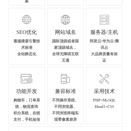
案



SEO优化
网站域名
服务器/主机
遵循搜索引擎技
国际顶级或者国
阿里云/华为云/腾
术标准
家顶级域名，
讯云
全站静态化
全球无障碍互联
大品牌质量有保
互通
证



功能开发
兼容标准
采用技术
购物车，订单系
不同操作系统、
PHP+MySQL
统，物流查询
不同浏览器、
Html5+CSS
积分系统，在线
不同浏览终端实
支付，手机短信
现零像素差异