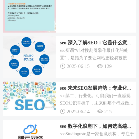
工具？现在下载147SEO，还能免费试
用关键词挖掘功能！如果...
seo 深入了解SEO：它是什么意思？又该如何进行站内优化？
seo所谓“针对搜刮引擎作最佳化的处
置”，是指为了要让网站更轻易被搜刮
引擎接收。SEO可分为站外SEO和站内
2025-06-15
129
SEO两种。一、站内搜索引擎优化重要
包括了站内的链接构造、网站树状构造
和网站的资本（文章及产...
seo 未来SEO发展趋势：专业化、行业化、宽泛化缺一不可
seo第二、行业化。可能我们一直感觉
SEO知识掌握了，未来到那个行业做都
可以，这个确实没错，但是未来职业化
2025-06-14
215
方向变的越来越明显。而且SEO还会持
续的发展，发展到更符合用户的需求的
seo 数字化浪潮下，如何选高端网站建设公司？这十家推荐给你
高度。所以现在SEO的这...
seoStudiogusto是一家创意机构，专注于