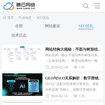
首页
行业动态
SEO优化
全部
网站建设
SEO优化
技术日志
网站结构大揭秘：平面与树形结构优劣势及SEO优化要点
网站结构一般分平面结构和树形结构
（立体形结构）。树形结构网站一般适
合大中型网站，树形结构网站特点：网
2026-02-18
150
站首页连向所有频道，频道和频道之间
相互链接，每个页面链接首页和所属频
GEO与SEO关系解析：数字营销需两者协同的混合模式
道，主要优点是，网站管理方便、容...
SEO以“适配传统搜索引擎算法、获取
自然流量”为核心，是数字营销的基
础；GEO以“适配生成式AI、获取零点
2026-02-16
125
击曝光与权威定位”为核心，是AI时代