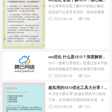
seo优化 全面了解SEO：核心概念、技巧及误区，助你脱颖而出
系我们，我们将为您...
本文将带你全面了解SEO的核心概念、
优化技巧以及常见误区，助你在搜索引
擎排名中脱颖而出。简而言之，它是一
2025-06-19
186
种通过了解搜索引擎的工作原理，对网
站进行内部和外部调整，从而提高网站
在自然搜索结果中排名的技术和...
seo优化 什么是SEO？深度解析其定义、目标及与SEM的对比
SEO（搜索引擎优化）是通过技术手段
和内容策略提升网站在搜索引擎自然搜
索结果中排名的过程。SEO的核心是理
2025-06-18
214
解搜索引擎如何工作和理解用户会搜索
什么,并据此优化网站,以满足搜索引擎
超实用的SEO优化工具大分享！一站式解决你的SEO难题
和用户的需求。通过关键词...
今天给大家分享5款超实用的SEO优化
工具，从关键词挖掘到内容生成，从排
名监控到自动发布，一站式解决你的
2025-06-18
123
SEO难题！一、为什么你需要SEO优化