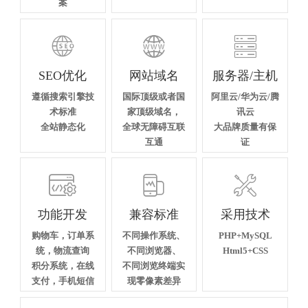
案



SEO优化
网站域名
服务器/主机
遵循搜索引擎技
国际顶级或者国
阿里云/华为云/腾
术标准
家顶级域名，
讯云
全站静态化
全球无障碍互联
大品牌质量有保
互通
证



功能开发
兼容标准
采用技术
购物车，订单系
不同操作系统、
PHP+MySQL
统，物流查询
不同浏览器、
Html5+CSS
积分系统，在线
不同浏览终端实
支付，手机短信
现零像素差异