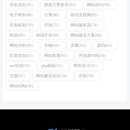
排名优化(95）
搜索引擎收录(93）
网站设计(93）
电子商务(88）
引擎(86）
移动互联网(85）
开发框架(79）
开发(75）
网站服务器(74）
框架(68）
前端开发(68）
网站建设方案(66）
网站分析(66）
关键(64）
流量(63）
源码(62）
百度优化(62）
网站权重(61）
开放源代码(59）
seo培训(53）
php框架(51）
网页设计(51）
百度(51）
网站建设知识(50）
谷歌(50）
网站结构(50）