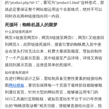
的“product.php?id=1”，重写为“product/1.html”这种形式，那
就必定要保证整个网站都运用这个全新格式，绝对不可以
同时存在两种链接指向同一内容。
死循环：蜘蛛机器人的噩梦
什么是链接死循环
网页A链接至网页B，网页B链接至网页C，网页C又链接回
到网页A，此即链接死循环。搜索引擎的蜘蛛爬入其中便
会在里头打转无法出来，耗费大量抓取额度。譬如你制作
了一个产品展示页面，其中链接至产品详情，详情又再链
接回到展示页面，这便是简单的死循环。
如何避免死循环
在进行网站设计之际，需绘制具备完整性要素的链接结构
图
网站模板
，要切实保障每一个页面于最终阶段都能够顺
利通往首页。针对大型的网站而言，能够被运用专门的
SEO工具施行定期检核，诸如百度站长平台于2025年所推
出的“蜘蛛抓取诊断”相关功能，便能够直接给出提示，指