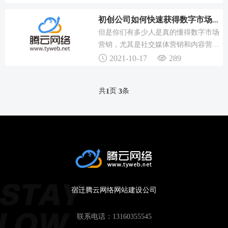
立一个成功的网站需要掌握多种知识技
能和工具。每个方面都有其独特的技术
初创公司如何快速获得数字市场营销技能？内容机器Dan出品
和工具，需要开发者不断学习和实践。
但是你们有多少人是真的懂得数字市场
通过系统地掌握这些知识和技能，你将
营销，尤其是社交媒体营销和内容营销
能够创建出功能强大、用户友好且具有
的知识呢？笔者很有必要告诉你们哪儿
2021-10-17
289
商业价值的网站。
能快速获得数字市场营销技能！以下就
是学习数字市场营销最佳场所的一张全
共
页
条
1
3
面（但并不太长的）清单。分享了一堆
史诗级内容市场营销工具，从策划到推
广到改进你的内容，应有尽有。你也可
以从这儿下载这篇文章的思维导...
宿迁腾云网络网站建设公司
联系电话：
13160355545