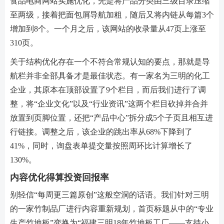
食品电商网站实施优化，先是将产品分类由三级目录压缩
至两级，接着把面包屑导航加粗，随后又将内链从每篇3个
增加到8个。一个月之后，该网站的收录量从47页上涨至
310页。
关于结构优化存在一个不符合常规认知的要点，那就是导
航栏并非全部具备才是最佳状态。有一家名为三明的化工
企业，其原本在顶部设置了9个栏目，而后我们进行了调
整，将“企业文化”以及“行业资讯”这两个栏目砍掉并合并
放置到页脚位置，还把“产品中心”拆分成5个子页且相互进
行链接。调整之后，该企业的跳出率从68%下降到了
41%，同时，询盘表单提交量按照周环比计算增长了
130%。
内容优化得算投资回报率
别轻信“每周更三篇原创”这般空洞的话语。我们针对三明
的一家竹制品厂进行内容重新规划，首页标题从中的“专业
生产竹地板”变换为“福建三明18年竹地板工厂——支持小