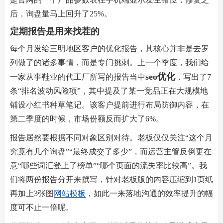
后，询盘量马上回升了25%。
定期报告是用来找茬的
每个月发给三明地区客户的优化报告，其核心并非是去罗
列做了的诸多事情，而是专门挑刺。上一个季度，我们给
seo优化
一家从事鞋业的代工厂所写的报告当中
，写出了7
条“排名波动风险项”，其中提及了某一竞品正在大规模地
铺设小红书种草笔记。该客户提前进行布局防御内容，在
第二季度的时候，市场份额反而扩大了6%。
报告居然要根据不同对象区别对待。老板仅仅关注“这个月
究竟有几个询盘”“最终成交了多少”，而运营主管反倒更在
意“哪些词汇登上了榜单”“哪个页面的流失率比较高”。我
们将两份报告分开来撰写，针对老板版的内容压缩到1页纸
再加上3张图
网站模板
，如此一来落地沟通的效率提升的幅
度可不止一倍呢。