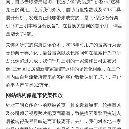
间，自己去琢磨关键词，挑选了像“高品质”“价格低”这样
宽泛的词汇。之后我们介入，借助百度指数以及5118工具
展开分析，发现真正能够带来成交的，是“小型沙石分离
机”和“三明本地筛分设备”。在替换关键词的首个月，询盘
量增长了4倍。
关键词研究的实质是读心术，2026年时用户的搜索行为会
更趋向于碎片化，语音搜索以及长尾问句在搜索行为中所
占比例超过六成，我们针对三明的一家装修公司去布局
像“三元区旧房翻新哪家靠谱”这样的场景化词组，在三个
月内由自然流量所带来的签约客户数量达到了17户，每户
的平均产值是8.2万元。
网站结构像超市货架摆放
针对三明众多企业的网站首页，其充斥着弹窗、轮播图以
及公司领导视察照片把页面塞满，致使搜索引擎爬虫进入
后被转得头晕目眩进而直接离开。去年，我们对本地一家