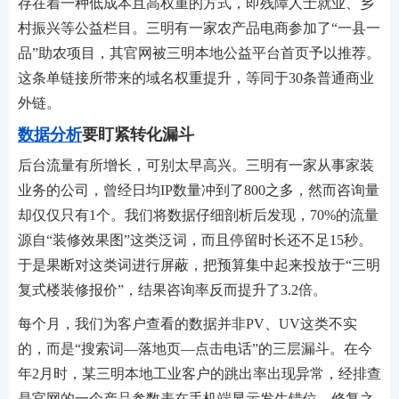
存在着一种低成本且高权重的方式，即残障人士就业、乡
村振兴等公益栏目。三明有一家农产品电商参加了“一县一
品”助农项目，其官网被三明本地公益平台首页予以推荐。
这条单链接所带来的域名权重提升，等同于30条普通商业
外链。
数据分析
要盯紧转化漏斗
后台流量有所增长，可别太早高兴。三明有一家从事家装
业务的公司，曾经日均IP数量冲到了800之多，然而咨询量
却仅仅只有1个。我们将数据仔细剖析后发现，70%的流量
源自“装修效果图”这类泛词，而且停留时长还不足15秒。
于是果断对这类词进行屏蔽，把预算集中起来投放于“三明
复式楼装修报价”，结果咨询率反而提升了3.2倍。
每个月，我们为客户查看的数据并非PV、UV这类不实
的，而是“搜索词—落地页—点击电话”的三层漏斗。在今
年2月时，某三明本地工业客户的跳出率出现异常，经排查
是官网的一个产品参数表在手机端显示发生错位，修复之