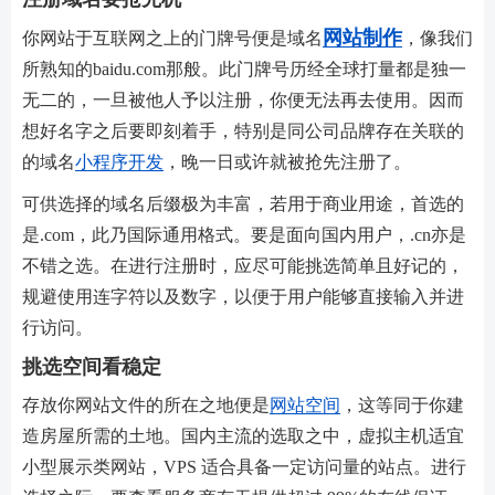
网站制作
你网站于互联网之上的门牌号便是域名
，像我们
所熟知的baidu.com那般。此门牌号历经全球打量都是独一
无二的，一旦被他人予以注册，你便无法再去使用。因而
想好名字之后要即刻着手，特别是同公司品牌存在关联的
的域名
小程序开发
，晚一日或许就被抢先注册了。
可供选择的域名后缀极为丰富，若用于商业用途，首选的
是.com，此乃国际通用格式。要是面向国内用户，.cn亦是
不错之选。在进行注册时，应尽可能挑选简单且好记的，
规避使用连字符以及数字，以便于用户能够直接输入并进
行访问。
挑选空间看稳定
存放你网站文件的所在之地便是
网站空间
，这等同于你建
造房屋所需的土地。国内主流的选取之中，虚拟主机适宜
小型展示类网站，VPS 适合具备一定访问量的站点。进行