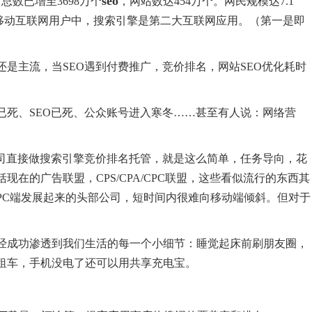
seo
总数已增至3698万个
，网站数达454万个。网民规模达7.1
和移动互联网用户中，搜索引擎是第二大互联网应用。（第一是即
是主流，当SEO遇到付费推广，竞价排名，网站SEO优化耗时
已死、SEO已死、公众账号进入寒冬……甚至有人说：网络营
公司直接做搜索引擎竞价排名托管，就是这么简单，任务导向，花
在的广告联盟，CPS/CPA/CPC联盟，这些看似流行的东西其
PC端发展起来的头部公司，短时间内很难向移动端倾斜。但对于
经成功渗透到我们生活的每一个小细节：睡觉起床前刷朋友圈，
租车，手机没电了还可以用共享充电宝。