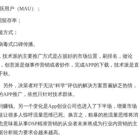
跃用户（MAU）；
周留存率；
值方式；
病毒式口碑传播。
类，技术派的主要推广方式是占据好的市场位置，刷排名，做论
，创意派是做事件营销或者炒作，完成APP的下载，技术派是直
千秋。
。另外，决策者对于无法“科学”评估的解决方案普遍缺乏热情，
APP推广，依然只针对技术群体。
客到赚钱。另一个变化是App创业公司也进入了下半场，增量市场
这让很多人惊呼流量思维已死。换言之，粗暴的抢流量思维将消
也意味着从事DSP精准营销的从业者未来将成为行业内营销的主
据分析能力要求会越来越高。