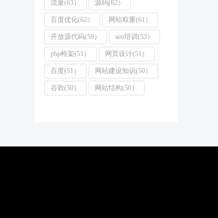
流量(63）
源码(62）
百度优化(62）
网站权重(61）
开放源代码(59）
seo培训(53）
php框架(51）
网页设计(51）
百度(51）
网站建设知识(50）
谷歌(50）
网站结构(50）