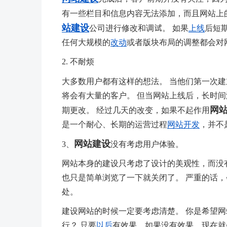
有一些栏目和信息内容无法添加，而且网站上
站建设
公司进行修改和调试。 如果
上线
后短
任何大规模的
改动
或者版块布局的调整都会对
2. 不耐烦
大多数用户都有这样的想法。 当他们第一次
将会有大量的客户。 但当网站上线后，长时间
网
期更改。 经过几天的改变，如果不起作用
是一个耐心、长期的运营过程
网站开发
，并不
网站建设
3、
没有考虑用户体验。
网站本身的建设只考虑了设计的美观性，而没
也只是简单浏览了一下就关闭了。 严重的话，
处。
建设网站的时候一定要考虑清楚。 你是希望
行？ 只要
以后
有效果，如果没有效果，现在就