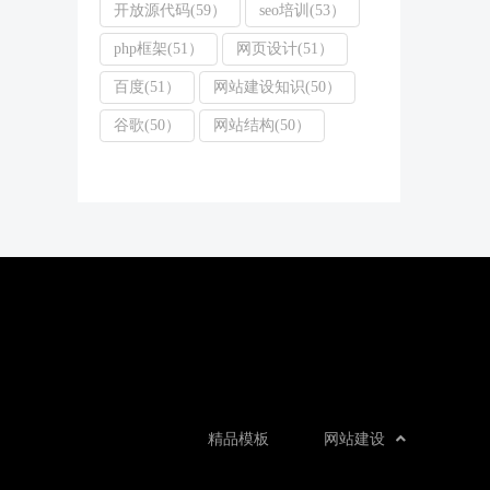
开放源代码(59）
seo培训(53）
php框架(51）
网页设计(51）
百度(51）
网站建设知识(50）
谷歌(50）
网站结构(50）
精品模板
网站建设