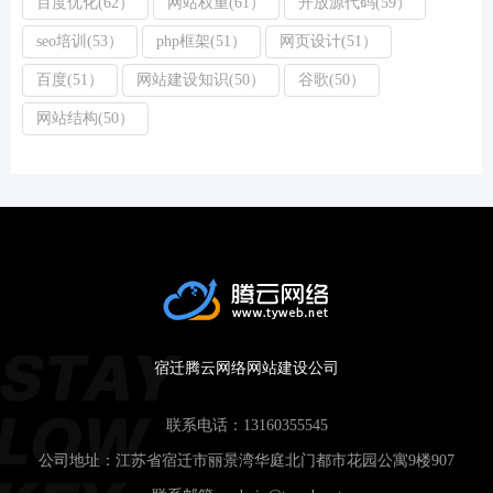
百度优化(62）
网站权重(61）
开放源代码(59）
seo培训(53）
php框架(51）
网页设计(51）
百度(51）
网站建设知识(50）
谷歌(50）
网站结构(50）
宿迁腾云网络网站建设公司
联系电话：
13160355545
公司地址：江苏省宿迁市丽景湾华庭北门都市花园公寓9楼907