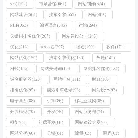
seo(1192）
市场营销(661）
网站制作(574）
网站建设(568）
搜索引擎(553）
网站(482）
PHP(363）
编程语言(346）
建站(294）
关键词排名优化(267）
网站建设公司(245）
优化(216）
seo排名(207）
域名(190）
软件(171）
网站优化(150）
搜索引擎优化(150）
外链(141）
科技(136）
网站关键词(124）
网站排名优化(123）
域名服务器(120）
网站排名(111）
时政(103）
排名优化(95）
搜索引擎收录(93）
网站设计(93）
电子商务(88）
引擎(86）
移动互联网(85）
开发框架(79）
开发(75）
网站服务器(74）
框架(68）
前端开发(68）
网站建设方案(66）
网站分析(66）
关键(64）
流量(63）
源码(62）