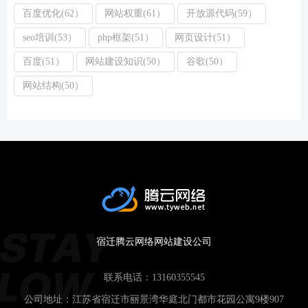
百度优化(62）
网站权重(61）
开放源代码(59）
seo培训(53）
php框架(51）
网页设计(51）
百度(51）
网站建设知识(50）
谷歌(50）
网站结构(50）
宿迁腾云网络网站建设公司
联系电话：
13160355545
公司地址：江苏省宿迁市丽景湾华庭北门都市花园公寓9楼907