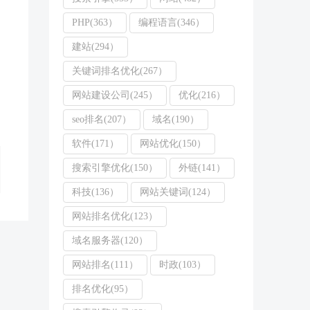
PHP(363）
编程语言(346）
建站(294）
关键词排名优化(267）
网站建设公司(245）
优化(216）
seo排名(207）
域名(190）
软件(171）
网站优化(150）
搜索引擎优化(150）
外链(141）
科技(136）
网站关键词(124）
网站排名优化(123）
域名服务器(120）
网站排名(111）
时政(103）
排名优化(95）