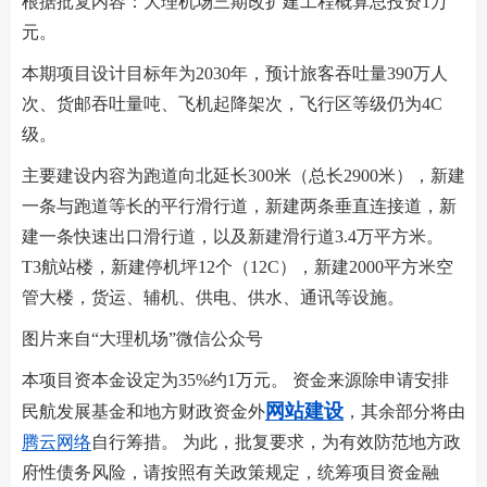
根据批复内容：大理机场三期改扩建工程概算总投资1万
元。
本期项目设计目标年为2030年，预计旅客吞吐量390万人
次、货邮吞吐量吨、飞机起降架次，飞行区等级仍为4C
级。
主要建设内容为跑道向北延长300米（总长2900米），新建
一条与跑道等长的平行滑行道，新建两条垂直连接道，新
建一条快速出口滑行道，以及新建滑行道3.4万平方米。
T3航站楼，新建停机坪12个（12C），新建2000平方米空
管大楼，货运、辅机、供电、供水、通讯等设施。
图片来自“大理机场”微信公众号
本项目资本金设定为35%约1万元。 资金来源除申请安排
网站建设
民航发展基金和地方财政资金外
，其余部分将由
腾云网络
自行筹措。 为此，批复要求，为有效防范地方政
府性债务风险，请按照有关政策规定，统筹项目资金融