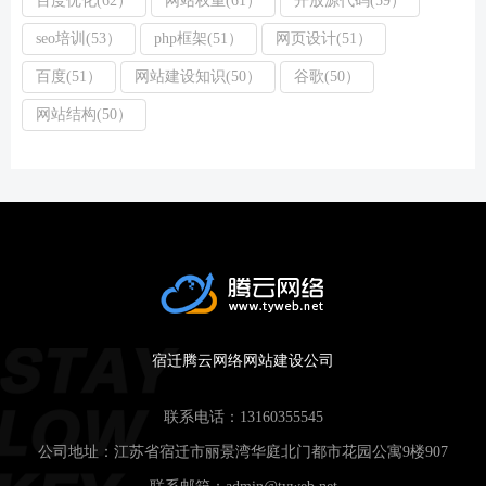
百度优化(62）
网站权重(61）
开放源代码(59）
seo培训(53）
php框架(51）
网页设计(51）
百度(51）
网站建设知识(50）
谷歌(50）
网站结构(50）
宿迁腾云网络网站建设公司
联系电话：
13160355545
公司地址：江苏省宿迁市丽景湾华庭北门都市花园公寓9楼907