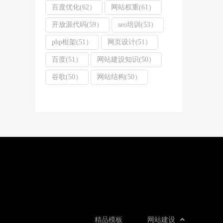
百度优化(62）
网站权重(61）
开放源代码(59）
seo培训(53）
php框架(51）
网页设计(51）
百度(51）
网站建设知识(50）
谷歌(50）
网站结构(50）
精品模板
网站建设