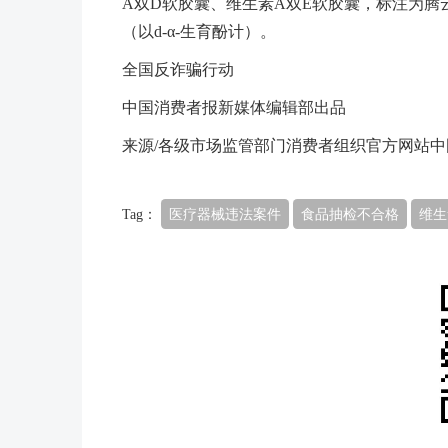
A双D软胶囊、维生素A双E软胶囊，标注为腾
（以d-α-生育酚计）。
全国反诈骗行动
中国消费者报新媒体编辑部出品
来源/各级市场监管部门消费者组织官方网站中
Tag：
医疗器械违法案件
食品抽检不合格
维生