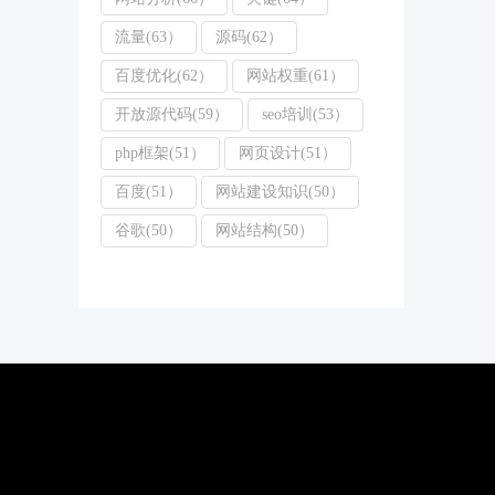
流量(63）
源码(62）
百度优化(62）
网站权重(61）
开放源代码(59）
seo培训(53）
php框架(51）
网页设计(51）
百度(51）
网站建设知识(50）
谷歌(50）
网站结构(50）