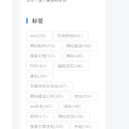
公司？这十家推荐给你
标签
seo(1192）
市场营销(661）
网站制作(574）
网站建设(568）
搜索引擎(553）
网站(482）
PHP(363）
编程语言(346）
建站(294）
关键词排名优化(267）
网站建设公司(245）
优化(216）
seo排名(207）
域名(190）
软件(171）
网站优化(150）
搜索引擎优化(150）
外链(141）