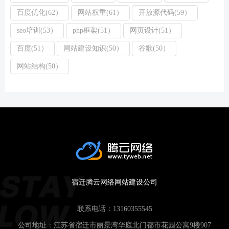
百度优化(62）
网站权重(61）
开放源代码(59）
seo培训(53）
php框架(51）
网页设计(51）
百度(51）
网站建设知识(50）
谷歌(50）
网站结构(50）
宿迁腾云网络网站建设公司
联系电话：
13160355545
公司地址：江苏省宿迁市丽景湾华庭北门都市花园公寓9楼907