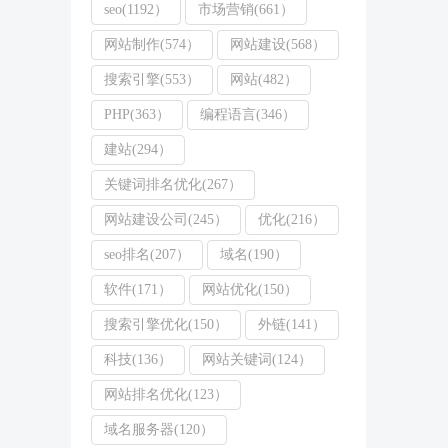
seo(1192）
市场营销(661）
网站制作(574）
网站建设(568）
搜索引擎(553）
网站(482）
PHP(363）
编程语言(346）
建站(294）
关键词排名优化(267）
网站建设公司(245）
优化(216）
seo排名(207）
域名(190）
软件(171）
网站优化(150）
搜索引擎优化(150）
外链(141）
科技(136）
网站关键词(124）
网站排名优化(123）
域名服务器(120）