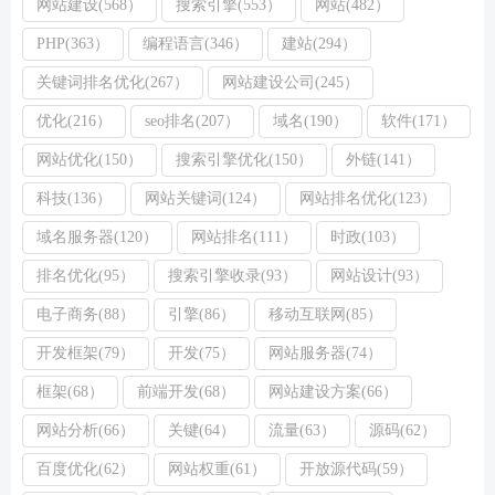
网站建设(568）
搜索引擎(553）
网站(482）
PHP(363）
编程语言(346）
建站(294）
关键词排名优化(267）
网站建设公司(245）
优化(216）
seo排名(207）
域名(190）
软件(171）
网站优化(150）
搜索引擎优化(150）
外链(141）
科技(136）
网站关键词(124）
网站排名优化(123）
域名服务器(120）
网站排名(111）
时政(103）
排名优化(95）
搜索引擎收录(93）
网站设计(93）
电子商务(88）
引擎(86）
移动互联网(85）
开发框架(79）
开发(75）
网站服务器(74）
框架(68）
前端开发(68）
网站建设方案(66）
网站分析(66）
关键(64）
流量(63）
源码(62）
百度优化(62）
网站权重(61）
开放源代码(59）