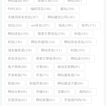
网站建设(568）
搜索引擎(553）
网站(482）
PHP(363）
编程语言(346）
建站(294）
关键词排名优化(267）
网站建设公司(245）
优化(216）
seo排名(207）
域名(190）
软件(171）
网站优化(150）
搜索引擎优化(150）
外链(141）
科技(136）
网站关键词(124）
网站排名优化(123）
域名服务器(120）
网站排名(111）
时政(103）
排名优化(95）
搜索引擎收录(93）
网站设计(93）
电子商务(88）
引擎(86）
移动互联网(85）
开发框架(79）
开发(75）
网站服务器(74）
框架(68）
前端开发(68）
网站建设方案(66）
网站分析(66）
关键(64）
流量(63）
源码(62）
百度优化(62）
网站权重(61）
开放源代码(59）