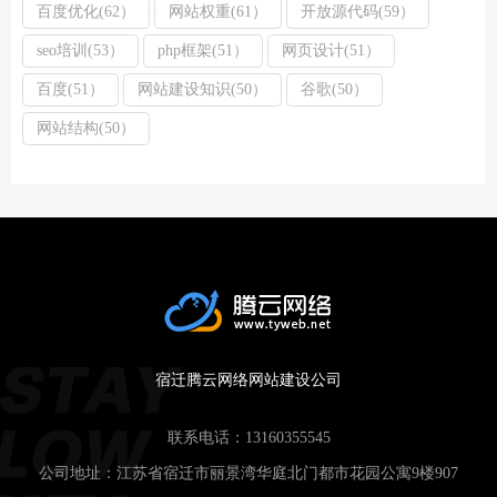
百度优化(62）
网站权重(61）
开放源代码(59）
seo培训(53）
php框架(51）
网页设计(51）
百度(51）
网站建设知识(50）
谷歌(50）
网站结构(50）
宿迁腾云网络网站建设公司
联系电话：
13160355545
公司地址：江苏省宿迁市丽景湾华庭北门都市花园公寓9楼907