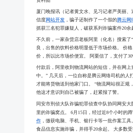
资料图
厦门晚报讯（记者黄文水、见习记者严美丽、
信度
网站开发
，骗子还制作了一个假的
腾云网
抓获三名犯罪嫌疑人，破获系列诈骗案件20余
不久前，一家杂货店老板阿里（化名）搜索了“北
良，出售的饮料价格明显低于市场价格。 价格
价，所以比市场价便宜。 阿栗信了，支付了3
付款后，阿里收到物流网站的短信，并在网上
中。” 几天后，一位自称是腾云网络司机的人
才能将货物送到他家门口。 “物流网站很正规
他这才意识到自己被骗了，赶紧报了警。
同安市刑侦大队诈骗犯罪侦查中队协同网安大
里的诈骗窝点。 6月15日，经过近8个小时的
作
，缴获电脑、手机、银行卡等一批作案工具
食品信息实施诈骗，并得手20余起。 大多数