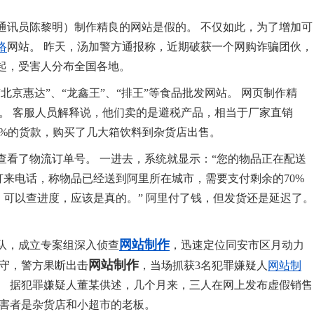
通讯员陈黎明）制作精良的网站是假的。 不仅如此，为了增加可
络
网站。 昨天，汤加警方通报称，近期破获一个网购诈骗团伙，
起，受害人分布全国各地。
京惠达”、“龙鑫王”、“排王”等食品批发网站。 网页制作精
。 客服人员解释说，他们卖的是避税产品，相当于厂家直销
0%的货款，购买了几大箱饮料到杂货店出售。
查看了物流订单号。 一进去，系统就显示：“您的物品正在配送
打来电话，称物品已经送到阿里所在城市，需要支付剩余的70%
，可以查进度，应该是真的。” 阿里付了钱，但发货还是延迟了。
网站制作
队，成立专案组深入侦查
，迅速定位同安市区月动力
网站制作
蹲守，警方果断出击
，当场抓获3名犯罪嫌疑人
网站制
。 据犯罪嫌疑人董某供述，几个月来，三人在网上发布虚假销售
受害者是杂货店和小超市的老板。