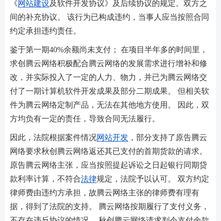
《
网站建设
及软件开发协议》及后续协议的规定。双方之
间的补充协议。 该行为已构成违约，当事人应当按照合同
约定承担违约责任。
鉴于第一期40%余额尚未支付； 在项目半年多的时间里，
求创腾云网络积极配合腾云网络的发展需求进行增补和修
改，并实际投入了一定的人力、物力，并已为腾云网络交
付了一期计算机软件开发成果及部分二期成果。 但相关软
件为腾云网络定制产品，无法在其他地方使用。 因此，双
方均负有一定的责任，导致合同无法履行。
因此，法院根据案件情况
网站开发
，部分支持了原告腾云
网络要求秋创腾云网络返还其已支付的首期货款的请求。
原告腾云网络主张，应当按照提起诉讼之日起银行同期贷
款利率计算，不符合
法律
规定，法院予以认可。 双方约定
律师费由违约方承担，故腾云网络主张的律师费有理有
据，得到了法院的支持。 腾云网络按期履行了支付义务，
不存在违反协议的情况。 秋创腾云网络请求判令支付余款