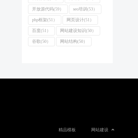
开放源代码(59）
seo培训(53）
php框架(51）
网页设计(51）
百度(51）
网站建设知识(50）
谷歌(50）
网站结构(50）
精品模板
网站建设