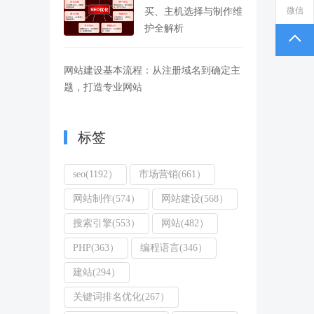
微信
买、主机选择与制作维
护全解析
网站建设基本流程：从注册域名到确定主
题，打造专业网站
标签
seo(1192）
市场营销(661）
网站制作(574）
网站建设(568）
搜索引擎(553）
网站(482）
PHP(363）
编程语言(346）
建站(294）
关键词排名优化(267）