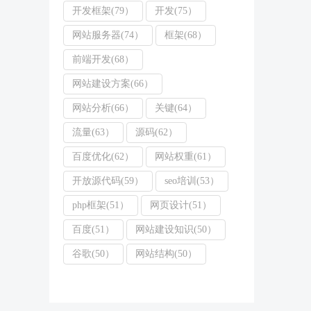
开发框架(79）
开发(75）
网站服务器(74）
框架(68）
前端开发(68）
网站建设方案(66）
网站分析(66）
关键(64）
流量(63）
源码(62）
百度优化(62）
网站权重(61）
开放源代码(59）
seo培训(53）
php框架(51）
网页设计(51）
百度(51）
网站建设知识(50）
谷歌(50）
网站结构(50）