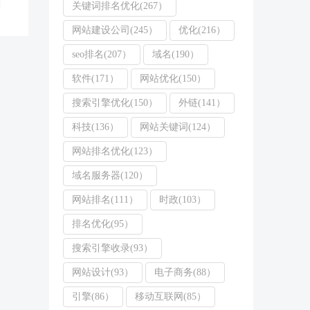
关键词排名优化(267）
网站建设公司(245）
优化(216）
seo排名(207）
域名(190）
软件(171）
网站优化(150）
搜索引擎优化(150）
外链(141）
科技(136）
网站关键词(124）
网站排名优化(123）
域名服务器(120）
网站排名(111）
时政(103）
排名优化(95）
搜索引擎收录(93）
网站设计(93）
电子商务(88）
引擎(86）
移动互联网(85）