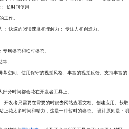
； 长时间使用
的工作。
； 快速的阅读速度和理解力； 专注力和创造力。
：专属姿态和临时姿态。
站等。
屏幕空间、使用保守的视觉风格、丰富的视觉反馈、支持丰富的
大部分时间都会花在开发者工具上。
。 开发者只需要在需要的时候去网站查看文档、创建应用、获取
在网站上花太多时间和精力，这是一种暂时的姿态。 设计原则是：