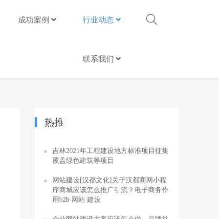
成功案例
行业动态
联系我们
热推
吉林2021年工程建设地方标准项目征集
覆盖绿色建筑等项目
网站建设[汉都文化]关于汉都商网小程
序商城应该怎么推广引流？电子商务作
用b2b 网站 建设