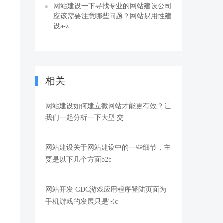
网站建设一下寻找专业的网站建设公司
应该需要注意哪些问题？网站易用性建
设a-z
相关
网站建设如何建立微网站才能更有效？让
我们一起分析一下大型 交
网站建设关于网站建设中的一些细节，主
要是以下几个方面b2b
网站开发 GDC游戏应用程序登陆页面为
手机游戏的发展只是它c