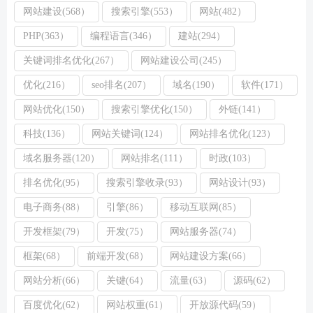
网站建设(568）
搜索引擎(553）
网站(482）
PHP(363）
编程语言(346）
建站(294）
关键词排名优化(267）
网站建设公司(245）
优化(216）
seo排名(207）
域名(190）
软件(171）
网站优化(150）
搜索引擎优化(150）
外链(141）
科技(136）
网站关键词(124）
网站排名优化(123）
域名服务器(120）
网站排名(111）
时政(103）
排名优化(95）
搜索引擎收录(93）
网站设计(93）
电子商务(88）
引擎(86）
移动互联网(85）
开发框架(79）
开发(75）
网站服务器(74）
框架(68）
前端开发(68）
网站建设方案(66）
网站分析(66）
关键(64）
流量(63）
源码(62）
百度优化(62）
网站权重(61）
开放源代码(59）