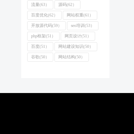
流量(63）
源码(62）
百度优化(62）
网站权重(61）
开放源代码(59）
seo培训(53）
php框架(51）
网页设计(51）
百度(51）
网站建设知识(50）
谷歌(50）
网站结构(50）