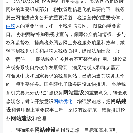
1、充分认识办好税务网站的重要意义。 税务网站是政府
网站的重要组成部分，税收管理信息化的重要内容，税务
腾云网推进政务公开的重要渠道，税法宣传的重要载体，
纳税
人的重要平台，和一个税务腾云网。 图像的重要窗
口。 办税网站将加强税收宣传，保障公众的知情权、参与
权和监督权，提高税务腾云网上办税服务质量和效率，减
轻基层税务机关和纳税人税收负担，建设法治国家，服
务，责任。 、廉洁税务机关具有不可替代的作用。 建设适
应税务系统自身改革发展需要、满足纳税人和群众需要、
符合党中央和国家要求的税务网站，已成为当前税务工作
的一项重要任务。国务院电子政务建设加快推进。 各地税
网站建设
务机关要充分认识加强税务
的重要意义，转变观
网站建
念观念，树立开放意识
网站优化
，增强紧迫感，把
设
和管理摆上重要议事日程，采取有效措施，积极推进税
网站建设
务
和管理。
网站建设
二、明确税务
的指导思想、目标和基本原则