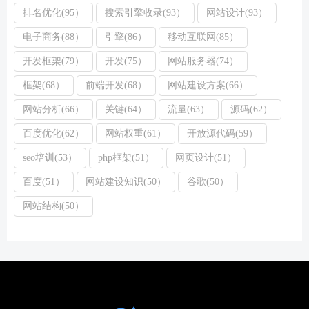
排名优化(95）
搜索引擎收录(93）
网站设计(93）
电子商务(88）
引擎(86）
移动互联网(85）
开发框架(79）
开发(75）
网站服务器(74）
框架(68）
前端开发(68）
网站建设方案(66）
网站分析(66）
关键(64）
流量(63）
源码(62）
百度优化(62）
网站权重(61）
开放源代码(59）
seo培训(53）
php框架(51）
网页设计(51）
百度(51）
网站建设知识(50）
谷歌(50）
网站结构(50）