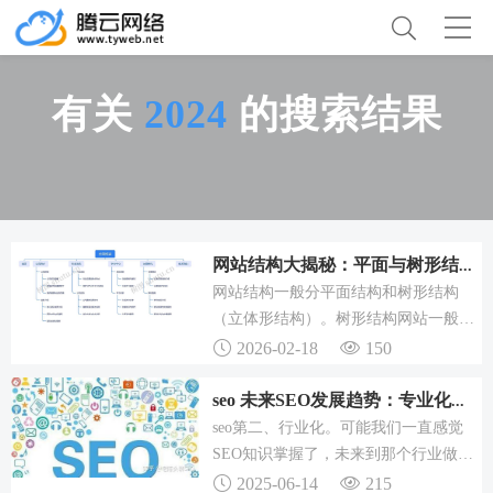
有关
2024
的搜索结果
网站结构大揭秘：平面与树形结构优劣势及SEO优化要点
网站结构一般分平面结构和树形结构
（立体形结构）。树形结构网站一般适
合大中型网站，树形结构网站特点：网
2026-02-18
150
站首页连向所有频道，频道和频道之间
相互链接，每个页面链接首页和所属频
seo 未来SEO发展趋势：专业化、行业化、宽泛化缺一不可
道，主要优点是，网站管理方便、容易
seo第二、行业化。可能我们一直感觉
扩充和升级、网站首页容易获得较高权
SEO知识掌握了，未来到那个行业做都
重。SEO平面结构网站优化。SEO树形
可以，这个确实没错，但是未来职业化
2025-06-14
215