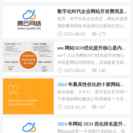
结构网站优化。
方向变的越来越明显。而且SEO还会持
续的发展，发展到更符合用户的需求的
数字化时代企业网站开发费用及技术选择解析
高度。所以现在SEO的这个行业的竞争
然而，对于许多企业而言，网站开发所
就很小了。如今SEO技术已经不再神
需的费用和技术选择往往是他们关心的
秘，甚至已经成为很多企业开展网络营
焦点。因此，对于有意向建设网站的企
2025-06-01
175
销的标配。
业来说，他们自然会关注“网站开发成
本是多少”这一核心问题。简而言之，
seo 网站SEO优化提升核心是内部优化，附实践经验
网站的复杂性和技术要求与开发的成本
seo个人认为网站SEO优化提升的核心
成正比。二、网站开发所需要的技术
内容是网站内部优化，这涵盖多方面的
基础知识。接下来，小编将和各位介绍
2025-06-01
140
些seo优化的实践经验。从事网站SEO
优化的人都清楚，网站关键词一般摆放
2024
年最具性价比的十家网站建设公司，你选对了吗？
在大标题中，标签摆放在大标题标签
各位老板、大大们，是不是正在为找一
中。小编认为，要想做好网站SEO优
个靠谱的网站建设公司而烦恼？今天咱
化，就需要充分利用文本来实现导航。
们就来聊聊那些性价比爆表的网站制作
2024-10-31
197
服务商，让你的网站建设之路不再迷
茫。他们不仅拥有丰富的行业经验，还
2024
年网站 SEO 优化排名提升技巧及案例分享
能根据客户需求量身定制网站。以上就
网站seo这是一个传统行业的站点，排