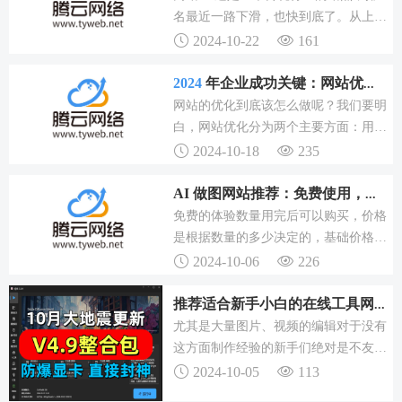
是
2024
年最具性价比的十家网站建设公
名最近一路下滑，也快到底了。从上面
司，希望对各位老板、大大们有所帮
案例可以看出来，目前还是不少站点持
2024-10-22
161
助。
续下滑很厉害的，这说明目前网站排名
暴跌还是很严重的，不过高粱seo发现
2024
年企业成功关键：网站优化的详细解析
个规律，就是一个人维护的站点，会经
网站的优化到底该怎么做呢？我们要明
常性的出现普遍上涨或者普遍下滑，这
白，网站优化分为两个主要方面：用户
说明一个seo优化技术的做法是非常影
体验优化和搜索引擎优化（SEO）。用
2024-10-18
235
响网站排名的。
户体验（UserExperience,UX）是网站优
化的核心之一。比如，你可以在博客文
AI 做图网站推荐：免费使用，无需本地部署，你值得拥有
章中链接到其他相关内容页面，增强用
免费的体验数量用完后可以购买，价格
户黏性，同时提升SEO效果。
是根据数量的多少决定的，基础价格是
9.9元50张图片。以上介绍的几个网站
2024-10-06
226
是非常不错的选择，还有一些小程序有
AI作画功能，我在这里没有推荐，有了
推荐适合新手小白的在线工具网站，助力创作图文并茂的好文
解的值友可以留言补充。关注我，每周
尤其是大量图片、视频的编辑对于没有
都有免费好用网站推荐。
这方面制作经验的新手们绝对是不友好
的。为此在这里为大家推荐一些适合新
2024-10-05
113
手小白创作的在线工具网站，主要适合