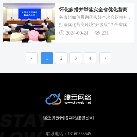
静态图片、动态图片、视频等内容的编
怀化多措并举落实全省优化营商环境推进会精神，打造营商环境升级
辑。可能这个网站功能对于新手创作并
各市州如何贯彻落实好本次会议精神，
不是最实用的，但里面的功能还是很有
打造优化营商环境“升级版”？全省优化
用的。
营商环境推进会精神召开全市优化营商
2024-09-24
231
环境电视电话会议，全面贯彻落实全省
优化营商环境推进会精神，部署推进怀
化优化营商环境工作。
1
2
3
4
宿迁腾云网络网站建设公司
联系电话：
13160355545