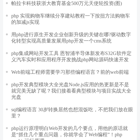
帕拉卡科技获浙大教育基金500万元天使轮投资(图)
php 实现购物车继续分享建站教程一下按扭方法购物车
的加减js实现
用php进行原生开发企业创新升级的关键在哪?驱动数字
化转型实现高质量发展用php开发一个cms系统
php集成网站开发工具 恩智浦半导体新发布S32G软件定
义汽车实时和应用程序开发挑战php网站源码快速开发
Web前端工程师需要学习那些编程语言？前的web前端
php开发典型模块大全光盘Node.js应用的热更新是不是
就完美无缺了呢？我们接着看典型模块与项目实战大全
光盘
sql编程语言 30岁转换居然也想混饭吃，不把我们放在眼
里？
php运行原理明白Web开发的几个要点，用他的原话就
是“抓住几个重点问题，你就学会了Web编程”！php