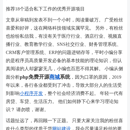
推荐18个适合私下工作的优秀开源项目
文章从审稿到发表不到一个小时，阅读量破万。 广受粉丝
喜爱和好评，这在网络科技领域实属罕见。 另外，有粉丝
也纷纷私信我，有没有关于医疗行业、酒店行业、视频直
播行业、教育教学行业、SNS社交行业、财务管理系统、
CRM客户管理系统、ERP的问题进销存等，平时小编分享
的是程序员高质量开发必备的基本技能的理论知识，但认
真阅读的人却寥寥无几，小编也百思不得其解。 小编从侧
php免费开源
商城
系统
面分析
，因为口罩的原因，2019
年以来，各行各业都受到了冲击，导致大部分人的生活受
到影响
小程序开发
，整个社会经济消费不起。 年轻一代有
房贷、车贷、生活压力。 他们如何静下心来学习理论知
识？ 请勿喷，谢谢。
话题扯远了，再回顾一下正题。 只要大家关注我的粉丝喜
欢什么类型的优质干货
网站建设
，我会尽量满足粉丝的要