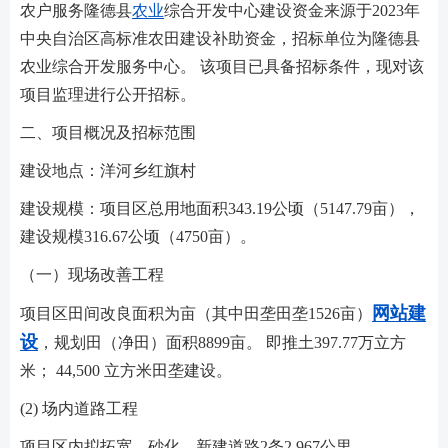
农户服务隆德县
农业
综合开发中心建设资金来源于2023年
中央自治区高标准农田建设补助资金，招标单位为隆德县
农业综合开发服务中心。 该项目已具备招标条件，现对该
项目监理进行公开招标。
二、项目概况及招标范围
建设地点：洋河乡红旗村
建设规模：项目区总用地面积343.19公顷（5147.79亩），
建设规模316.67公顷（4750亩）。
（一）现场改善工程
网站建
项目区田间改良面积为亩（其中田垄田垄1526亩）
设
，规划田（净田）面积8899亩。 即推土397.77万立方
米； 44,500 立方米田垄建设。
(2) 场内道路工程
项目区内拟拓宽、砂化、新建道路2条2.967公里。