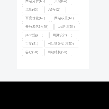
网站分析(66）
关键(64）
流量(63）
源码(62）
百度优化(62）
网站权重(61）
开放源代码(59）
seo培训(53）
php框架(51）
网页设计(51）
百度(51）
网站建设知识(50）
谷歌(50）
网站结构(50）