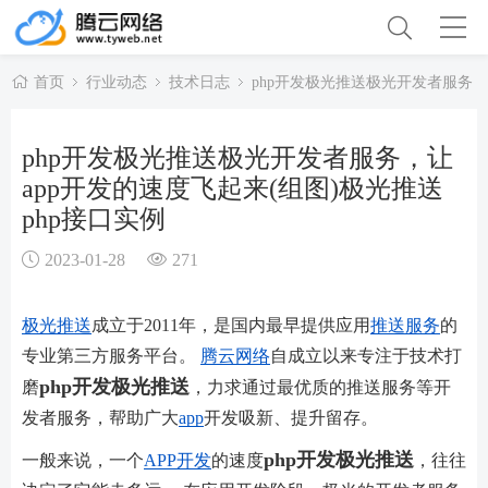
首页
行业动态
技术日志
php开发极光推送极光开发者服务，让
php开发极光推送极光开发者服务，让
app开发的速度飞起来(组图)极光推送
php接口实例
2023-01-28
271
极光推送
成立于2011年，是国内最早提供应用
推送服务
的
专业第三方服务平台。
腾云网络
自成立以来专注于技术打
php开发极光推送
磨
，力求通过最优质的推送服务等开
发者服务，帮助广大
app
开发吸新、提升留存。
php开发极光推送
一般来说，一个
APP开发
的速度
，往往