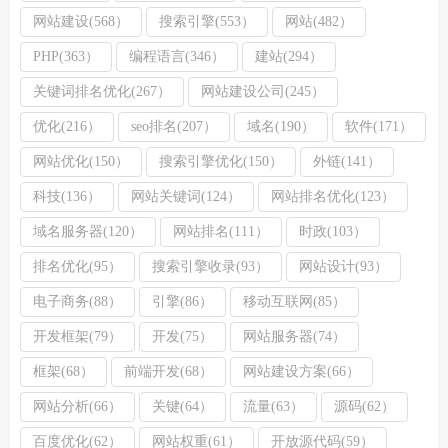
网站建设(568）
搜索引擎(553）
网站(482）
PHP(363）
编程语言(346）
建站(294）
关键词排名优化(267）
网站建设公司(245）
优化(216）
seo排名(207）
域名(190）
软件(171）
网站优化(150）
搜索引擎优化(150）
外链(141）
科技(136）
网站关键词(124）
网站排名优化(123）
域名服务器(120）
网站排名(111）
时政(103）
排名优化(95）
搜索引擎收录(93）
网站设计(93）
电子商务(88）
引擎(86）
移动互联网(85）
开发框架(79）
开发(75）
网站服务器(74）
框架(68）
前端开发(68）
网站建设方案(66）
网站分析(66）
关键(64）
流量(63）
源码(62）
百度优化(62）
网站权重(61）
开放源代码(59）