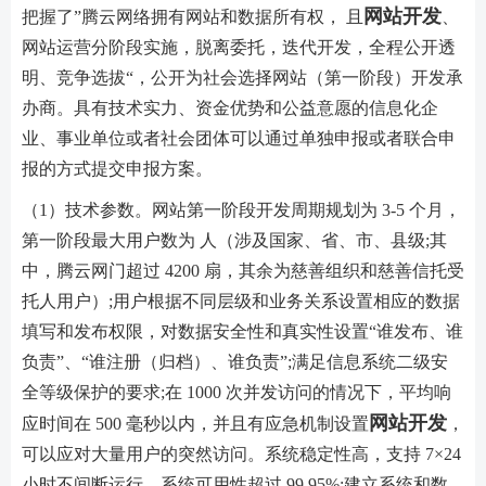
网站开发
把握了”腾云网络拥有网站和数据所有权， 且
、
网站运营分阶段实施，脱离委托，迭代开发，全程公开透
明、竞争选拔“，公开为社会选择网站（第一阶段）开发承
办商。具有技术实力、资金优势和公益意愿的信息化企
业、事业单位或者社会团体可以通过单独申报或者联合申
报的方式提交申报方案。
（1）技术参数。网站第一阶段开发周期规划为 3-5 个月，
第一阶段最大用户数为 人（涉及国家、省、市、县级;其
中，腾云网门超过 4200 扇，其余为慈善组织和慈善信托受
托人用户）;用户根据不同层级和业务关系设置相应的数据
填写和发布权限，对数据安全性和真实性设置“谁发布、谁
负责”、“谁注册（归档）、谁负责”;满足信息系统二级安
全等级保护的要求;在 1000 次并发访问的情况下，平均响
网站开发
应时间在 500 毫秒以内，并且有应急机制设置
，
可以应对大量用户的突然访问。系统稳定性高，支持 7×24
小时不间断运行，系统可用性超过 99.95%;建立系统和数