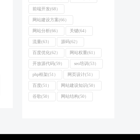
前端开发(68）
网站建设方案(66）
网站分析(66）
关键(64）
流量(63）
源码(62）
百度优化(62）
网站权重(61）
开放源代码(59）
seo培训(53）
php框架(51）
网页设计(51）
百度(51）
网站建设知识(50）
谷歌(50）
网站结构(50）