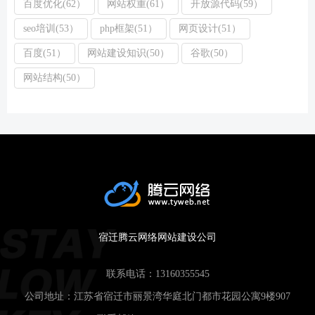
百度优化(62）
网站权重(61）
开放源代码(59）
seo培训(53）
php框架(51）
网页设计(51）
百度(51）
网站建设知识(50）
谷歌(50）
网站结构(50）
宿迁腾云网络网站建设公司
联系电话：
13160355545
公司地址：江苏省宿迁市丽景湾华庭北门都市花园公寓9楼907