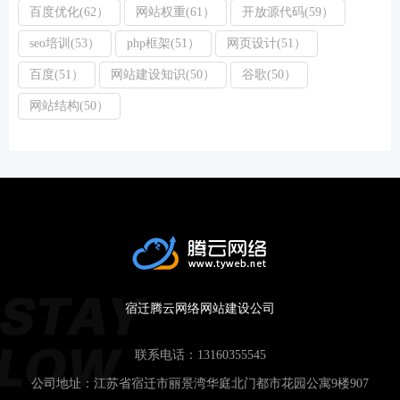
百度优化(62）
网站权重(61）
开放源代码(59）
seo培训(53）
php框架(51）
网页设计(51）
百度(51）
网站建设知识(50）
谷歌(50）
网站结构(50）
宿迁腾云网络网站建设公司
联系电话：
13160355545
公司地址：江苏省宿迁市丽景湾华庭北门都市花园公寓9楼907